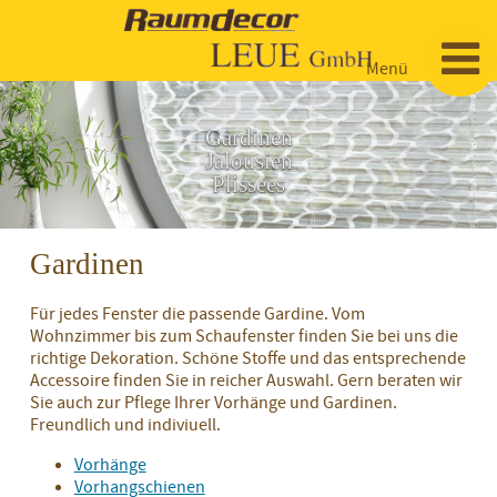
Menü
Startseite
Gardinen
Jalousien
Bodenbeläge / Teppich
Plissees
Farben & Tapeten
Designbeläge
Gardinen
Gardinen
Fassadenfarben
Parkett
Für jedes Fenster die passende Gardine. Vom
Sonnenschutz
Vorhänge
Wohnzimmer bis zum Schaufenster finden Sie bei uns die
Innenfarben
Laminat
richtige Dekoration. Schöne Stoffe und das entsprechende
Accessoire finden Sie in reicher Auswahl. Gern beraten wir
Dienstleistungen
Markisen
Vorhangschienen
Mustertapeten
PVC- und CV-Beläge
Sie auch zur Pflege Ihrer Vorhänge und Gardinen.
Freundlich und indiviuell.
Referenzen
Jalousien
Prägetapeten
Linoleum
Vorhänge
Kontakt
Vorhangschienen