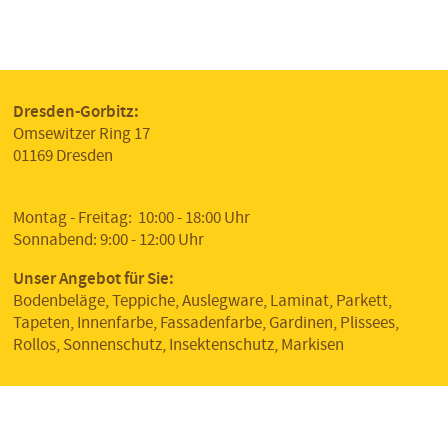
Plissees
Vorbereitungsprodukte
Teppich
Impressum
Rollos
Korkböden
Datenschutz
Insektenschutz
Dresden-Gorbitz:
Omsewitzer Ring 17
01169 Dresden
Montag - Freitag: 10:00 - 18:00 Uhr
Sonnabend: 9:00 - 12:00 Uhr
Unser Angebot für Sie:
Bodenbeläge, Teppiche, Auslegware, Laminat, Parkett,
Tapeten, Innenfarbe, Fassadenfarbe, Gardinen, Plissees,
Rollos, Sonnenschutz, Insektenschutz, Markisen