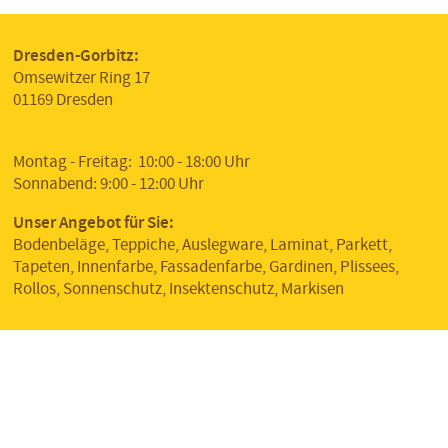
Plissees
Vorbereitungsprodukte
Teppich
Impressum
Rollos
Dresden-Gorbitz:
Korkböden
Omsewitzer Ring 17
Datenschutz
01169 Dresden
Insektenschutz
Montag - Freitag: 10:00 - 18:00 Uhr
Sonnabend: 9:00 - 12:00 Uhr
Unser Angebot für Sie:
Bodenbeläge, Teppiche, Auslegware, Laminat, Parkett,
Tapeten, Innenfarbe, Fassadenfarbe, Gardinen, Plissees,
Rollos, Sonnenschutz, Insektenschutz, Markisen