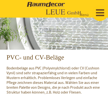
Menü
Startseite
Gardinen
Jalousien
Bodenbeläge / Teppich
Plissees
Farben & Tapeten
Designbeläge
PVC- und CV-Beläge
Gardinen
Fassadenfarben
Parkett
Bodenbeläge aus PVC (Polyvinylchlorid) oder CV (Cushion
Sonnenschutz
Vorhänge
Vynil) sind sehr strapazierfähig und in vielen Farben und
Innenfarben
Laminat
Mustern erhältlich. Problemloses Verlegen und einfache
Pflege zeichnen dieses Material aus. Wählen Sie aus einer
Dienstleistungen
Markisen
Vorhangschienen
Mustertapeten
PVC- und CV-Beläge
breiten Palette von Designs, die je nach Produkt auch eine
Struktur haben können, z.B. Holz oder Fliesen.
Referenzen
Jalousien
Prägetapeten
Linoleum
Kontakt